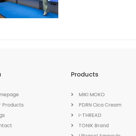
u
Products
mepage
MIKI MOKO
 Products
PDRN Cica Cream
gs
i-THREAD
ntact
TONIK Brand
Ultracol Ampoule